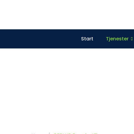
Start
Tjenester
I UP Fasadesti