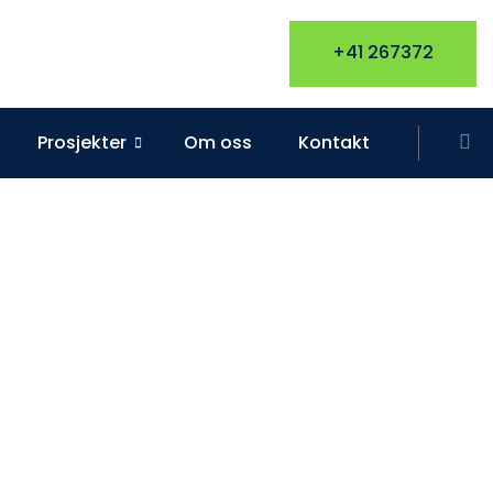
+41 267372
Prosjekter
Om oss
Kontakt
llas